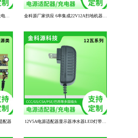
关电源
金科源厂家供应 6串集成22V12A扫地机器电
销
动工具 锂电池保护板BMS
适配器
12V5A电源适配器显示器净水器LED灯带监
控摄像头12V3A/4A开关电源