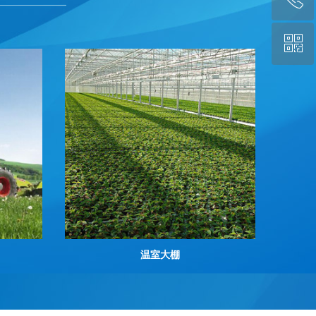
ꀥ
13105523957
微信二维码
温室大棚