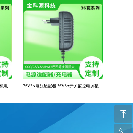
换机电源
36V2A电源适配器 36V3A开关监控电源稳压
电源 网络交换机POE电源
ꁸ
ꂅ
回到顶部