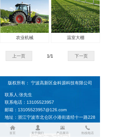
农业机械
温室大棚
上一页
1
/
1
下一页
版权所有：
宁波高新区金科源科技有限公司
联系人:张先生
联系电话：13105523957
邮箱：13105523957@126.com
地址：浙江宁波市北仑区小港街道经十一路228
号
낀
넙
뀵
끅
首页
关于我们
产品展示
热线电话